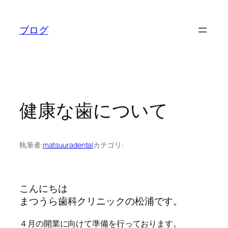
内
容
ブログ
を
ス
キ
ッ
プ
健康な歯について
執筆者:
matsuuradental
カテゴリ:
こんにちは
まつうら歯科クリニックの松浦です。
４月の開業に向けて準備を行っております。